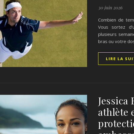
30 juin 2026
Combien de temp
Vous sortez d’
plusieurs semain
bras ou votre do
LIRE LA SU
Jessica 
athlète 
protect