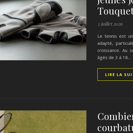
Touque
3 juillet 2026
Le tennis est u
adapté, particu
croissance. Au 
âgés de 3 à 18…
LIRE LA SU
Combien
courbatu