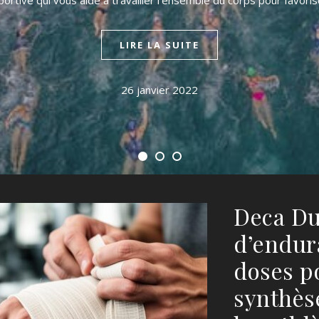
sportive qui vous aide à travailler l’ensemble du corps pour favori
LIRE LA SUITE
26 janvier 2022
Deca Du
d’endura
doses po
synthès