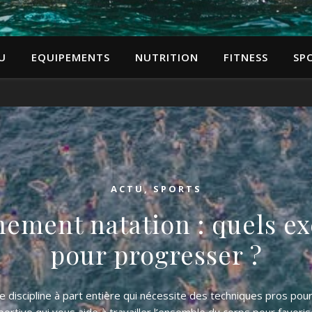
U
EQUIPEMENTS
NUTRITION
FITNESS
SP
ACTU
,
SPORTS
nement natation : quels ex
pour progresser ?
e discipline à part entière qui nécessite des techniques pros pour