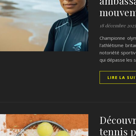
ambassa
mouveme
18 décembre 2025
Championne olym
l'athlétisme brit
notoriété sporti
qui dépasse les s
LIRE LA SU
Découvr
tennis p