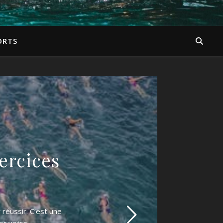
ORTS
ercices
 réussir. C’est une