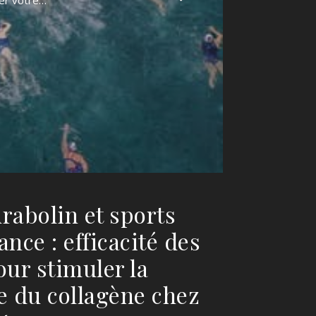
ser votre…
rabolin et sports
nce : efficacité des
ur stimuler la
e du collagène chez